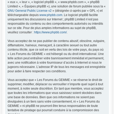
« eux », « leur », « logiciel phpBB », « www.phpbb.com », « phpBB
Limited », « Équipes phpBB »), une solution de forum publiée sous la «
GNU General Public License v2
» (désignée ci-après par « GPL ») et
téléchargeable depuis
www.phpbb.com
. Le logiciel phpBB facilite
uniquement les discussions sur Internet ; phpBB Limited n’est pas
responsable du contenu ou des comportements autorisés ou interdits
sur ce site. Pour de plus amples informations au sujet de phpBB,
veuillez consulter :
https://www.phpbb.com/
.
Vous acceptez de ne pas publier de contenu abusif, obscène, vulgaire,
diffamatoire, haineux, menaçant, à caractère sexuel ou tout autre
contenu illicite, que ce soit en vertu des lois de votre pays, du pays où
« Les Forums du GEMME » est hébergé ou du droit international. Une
telle action peut entraîner votre bannissement immédiat et permanent,
avec une notification à votre fournisseur d’accès à Internet si nous le
jugeons nécessaire. L’adresse IP de tous les messages est enregistrée
pour aider à faire respecter ces conditions.
Vous acceptez que « Les Forums du GEMME » se réserve le droit de
supprimer, modifier, déplacer ou verrouiller n’importe quel sujet à tout
moment, à notre seule discrétion. En tant que membre, vous acceptez
que toutes les informations que vous saisissez soient stockées dans
une base de données. Bien que ces informations ne soient pas
divulguées à un tiers sans votre consentement, ni « Les Forums du
GEMME » ni phpBB ne pourront être tenus responsables de toute
tentative de piratage qui pourrait conduire à la compromission des