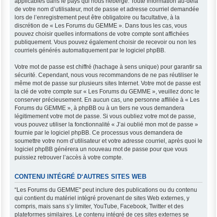
applicables dans le pays qui nous héberge. Toute information au-delà
de votre nom d’utilisateur, mot de passe et adresse courriel demandée
lors de l’enregistrement peut être obligatoire ou facultative, à la
discrétion de « Les Forums du GEMME ». Dans tous les cas, vous
pouvez choisir quelles informations de votre compte sont affichées
publiquement. Vous pouvez également choisir de recevoir ou non les
courriels générés automatiquement par le logiciel phpBB.
Votre mot de passe est chiffré (hachage à sens unique) pour garantir sa
sécurité. Cependant, nous vous recommandons de ne pas réutiliser le
même mot de passe sur plusieurs sites Internet. Votre mot de passe est
la clé de votre compte sur « Les Forums du GEMME », veuillez donc le
conserver précieusement. En aucun cas, une personne affiliée à « Les
Forums du GEMME », à phpBB ou à un tiers ne vous demandera
légitimement votre mot de passe. Si vous oubliez votre mot de passe,
vous pouvez utiliser la fonctionnalité « J’ai oublié mon mot de passe »
fournie par le logiciel phpBB. Ce processus vous demandera de
soumettre votre nom d’utilisateur et votre adresse courriel, après quoi le
logiciel phpBB générera un nouveau mot de passe pour que vous
puissiez retrouver l’accès à votre compte.
CONTENU INTÉGRÉ D‘AUTRES SITES WEB
“Les Forums du GEMME" peut inclure des publications ou du contenu
qui contient du matériel intégré provenant de sites Web externes, y
compris, mais sans s’y limiter, YouTube, Facebook, Twitter et des
plateformes similaires. Le contenu intégré de ces sites externes se