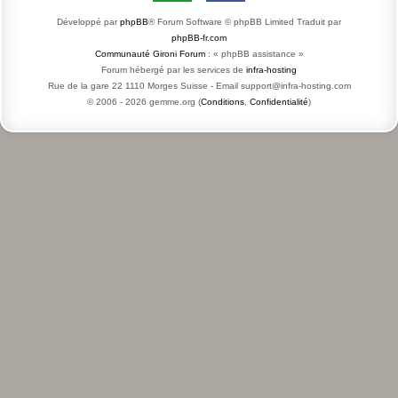
Développé par
phpBB
® Forum Software © phpBB Limited
Traduit par
phpBB-fr.com
Communauté Gironi Forum
: « phpBB assistance »
Forum hébergé par les services de
infra-hosting
Rue de la gare 22 1110 Morges Suisse - Email support@infra-hosting.com
© 2006 -
2026
gemme.org (
Conditions
,
Confidentialité
)