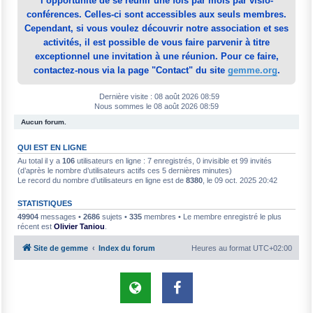
l’opportunité de se réunir une fois par mois par visio-
conférences. Celles-ci sont accessibles aux seuls membres.
Cependant, si vous voulez découvrir notre association et ses
activités, il est possible de vous faire parvenir à titre
exceptionnel une invitation à une réunion. Pour ce faire,
contactez-nous via la page "Contact" du site
gemme.org
.
Dernière visite : 08 août 2026 08:59
Nous sommes le 08 août 2026 08:59
Aucun forum.
QUI EST EN LIGNE
Au total il y a
106
utilisateurs en ligne : 7 enregistrés, 0 invisible et 99 invités
(d’après le nombre d’utilisateurs actifs ces 5 dernières minutes)
Le record du nombre d’utilisateurs en ligne est de
8380
, le 09 oct. 2025 20:42
STATISTIQUES
49904
messages •
2686
sujets •
335
membres • Le membre enregistré le plus
récent est
Olivier Taniou
.
Site de gemme
Index du forum
Heures au format
UTC+02:00