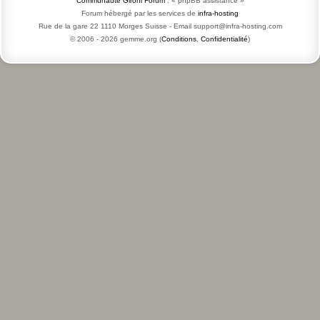
Communauté Gironi Forum
: « phpBB assistance »
Forum hébergé par les services de
infra-hosting
Rue de la gare 22 1110 Morges Suisse - Email support@infra-hosting.com
© 2006 -
2026
gemme.org (
Conditions
,
Confidentialité
)